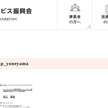
事業者
医
の方へ
の
各業務ごとのご案内
申請の手続き
認定期間中の手続き
認定の更新に関するご案内
認定申請書様式ダウンロード
業務ごとの制度要綱集・調査内
ハートマークだより
3p_yoneyama