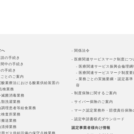
方へ
- 関係法令
申請の手続き
- 医療関連サービスマーク制度につ
期間中の手続き
- 医療関連サービス振興会倫理綱
時の手続き
- 医療関連サービスマーク制度要
種ごとのご案内
- 業務ごとの実施要綱・認定基
在宅酸素療法における酸素供給装置の
容
点検業務
- 制度保険に関するご案内
院外滅菌消毒業務
寝具類洗濯業務
- サイバー保険のご案内
院内調理患者等給食業務
- マーク認定業務外・賠償責任保険
衛生検査所業務
- 認定申請書様式ダウンロード
患者搬送業務
院内清掃業務
認定事業者様向け情報
医療用ガス供給設備の保守点検業務