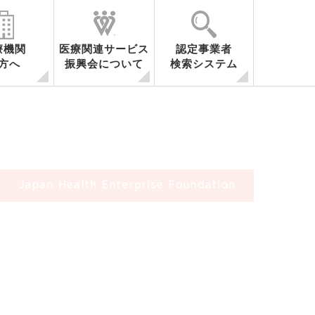
療機関
医療関連サービス
認定事業者
方へ
振興会について
検索システム
容
医療関連サービスとは
事業内容
会員・関係機関一覧
調査研究
セミナー開催
シンポジウム開催
海外調査