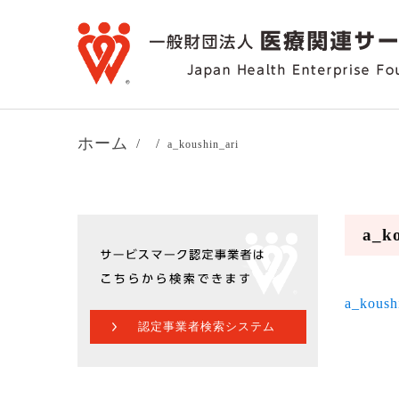
ホーム
a_koushin_ari
a_ko
a_koush
認定事業者検索システム