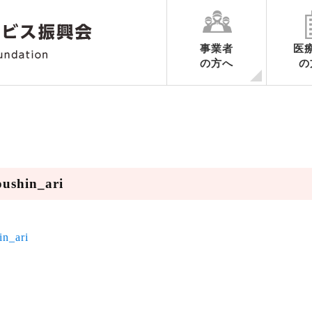
事業者
医
の方へ
の
各業務ごとのご案内
申請の手続き
認定期間中の手続き
認定の更新に関するご案内
認定申請書様式ダウンロード
業務ごとの制度要綱集・調査内
ハートマークだより
ushin_ari
in_ari