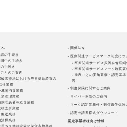
方へ
- 関係法令
申請の手続き
- 医療関連サービスマーク制度につ
期間中の手続き
- 医療関連サービス振興会倫理綱
時の手続き
- 医療関連サービスマーク制度要
種ごとのご案内
- 業務ごとの実施要綱・認定基
在宅酸素療法における酸素供給装置の
容
点検業務
- 制度保険に関するご案内
院外滅菌消毒業務
寝具類洗濯業務
- サイバー保険のご案内
院内調理患者等給食業務
- マーク認定業務外・賠償責任保険
衛生検査所業務
- 認定申請書様式ダウンロード
患者搬送業務
院内清掃業務
認定事業者様向け情報
医療用ガス供給設備の保守点検業務