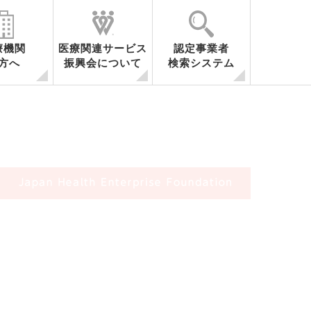
療機関
医療関連サービス
認定事業者
方へ
振興会について
検索システム
容
医療関連サービスとは
事業内容
会員・関係機関一覧
調査研究
セミナー開催
シンポジウム開催
海外調査