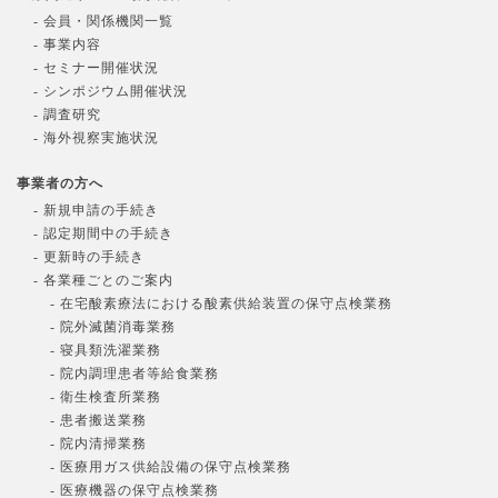
- 会員・関係機関一覧
- 事業内容
- セミナー開催状況
- シンポジウム開催状況
- 調査研究
- 海外視察実施状況
事業者の方へ
- 新規申請の手続き
- 認定期間中の手続き
- 更新時の手続き
- 各業種ごとのご案内
- 在宅酸素療法における酸素供給装置の保守点検業務
- 院外滅菌消毒業務
- 寝具類洗濯業務
- 院内調理患者等給食業務
- 衛生検査所業務
- 患者搬送業務
- 院内清掃業務
- 医療用ガス供給設備の保守点検業務
- 医療機器の保守点検業務