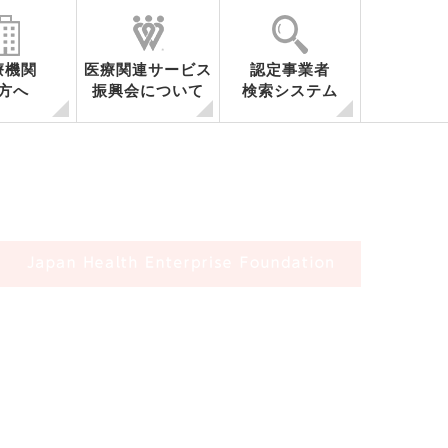
療機関
医療関連サービス
認定事業者
方へ
振興会について
検索システム
容
医療関連サービスとは
事業内容
会員・関係機関一覧
調査研究
セミナー開催
シンポジウム開催
海外調査