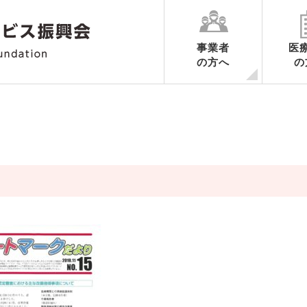
事業者
医
の方へ
の
各業務ごとのご案内
申請の手続き
認定期間中の手続き
認定の更新に関するご案内
認定申請書様式ダウンロード
業務ごとの制度要綱集・調査内
ハートマークだより