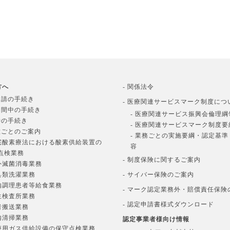
方へ
- 関係法令
申請の手続き
- 医療関連サービスマーク制度につ
期間中の手続き
- 医療関連サービス振興会倫理綱
時の手続き
- 医療関連サービスマーク制度要
種ごとのご案内
- 業務ごとの実施要綱・認定基
在宅酸素療法における酸素供給装置の
容
点検業務
- 制度保険に関するご案内
院外滅菌消毒業務
寝具類洗濯業務
- サイバー保険のご案内
院内調理患者等給食業務
- マーク認定業務外・賠償責任保険
衛生検査所業務
- 認定申請書様式ダウンロード
患者搬送業務
院内清掃業務
認定事業者様向け情報
医療用ガス供給設備の保守点検業務