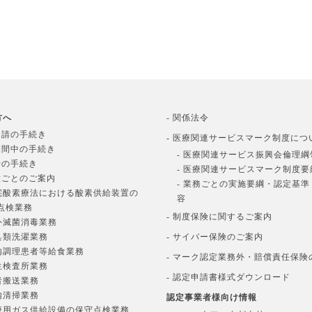
方へ
- 関係法令
申請の手続き
- 医療関連サービスマーク制度につ
期間中の手続き
- 医療関連サービス振興会倫理綱
時の手続き
- 医療関連サービスマーク制度要
種ごとのご案内
- 業務ごとの実施要綱・認定基
在宅酸素療法における酸素供給装置の
容
点検業務
- 制度保険に関するご案内
院外滅菌消毒業務
寝具類洗濯業務
- サイバー保険のご案内
院内調理患者等給食業務
- マーク認定業務外・賠償責任保険
衛生検査所業務
- 認定申請書様式ダウンロード
患者搬送業務
院内清掃業務
認定事業者様向け情報
医療用ガス供給設備の保守点検業務