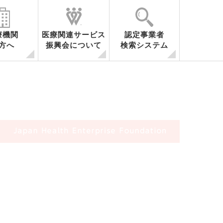
療機関
医療関連サービス
認定事業者
方へ
振興会について
検索システム
容
医療関連サービスとは
事業内容
会員・関係機関一覧
調査研究
セミナー開催
シンポジウム開催
海外調査