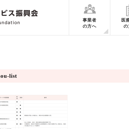
事業者
医
の方へ
の
各業務ごとのご案内
申請の手続き
認定期間中の手続き
認定の更新に関するご案内
認定申請書様式ダウンロード
業務ごとの制度要綱集・調査内
ハートマークだより
ou-list