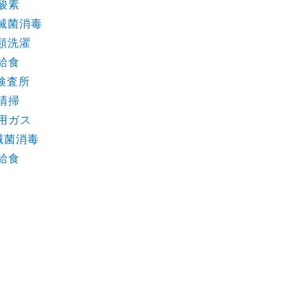
酸素
外滅菌消毒
類洗濯
給食
検査所
清掃
療用ガス
滅菌消毒
給食