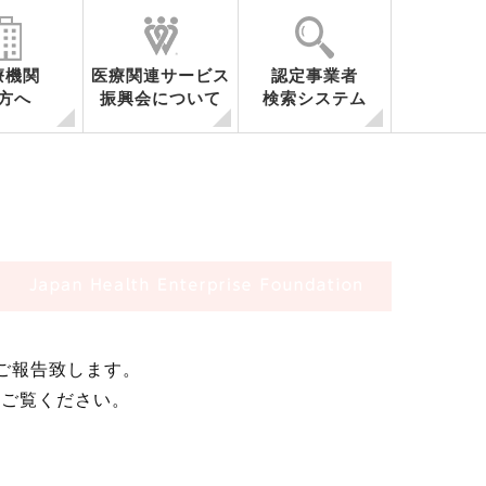
療機関
医療関連サービス
認定事業者
方へ
振興会について
検索システム
容
医療関連サービスとは
事業内容
会員・関係機関一覧
調査研究
セミナー開催
シンポジウム開催
海外調査
ご報告致します。
、ご覧ください。