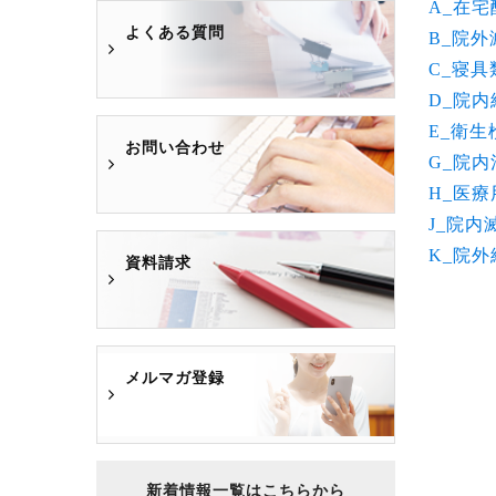
A_在宅
よくある質問
B_院
C_寝具
D_院内
E_衛生
お問い合わせ
G_院内
H_医
J_院内
K_院外
資料請求
メルマガ登録
新着情報一覧はこちらから