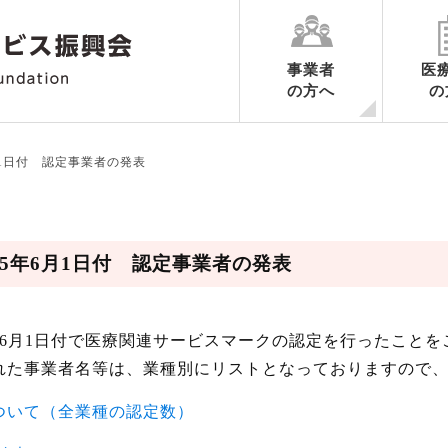
事業者
医
の方へ
の
各業務ごとのご案内
申請の手続き
認定期間中の手続き
認定の更新に関するご案内
認定申請書様式ダウンロード
業務ごとの制度要綱集・調査内
ハートマークだより
月1日付 認定事業者の発表
5年6月1日付 認定事業者の発表
年6月1日付で医療関連サービスマークの認定を行ったことを
れた事業者名等は、業種別にリストとなっておりますので
ついて（全業種の認定数）