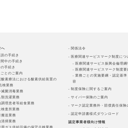
方へ
- 関係法令
申請の手続き
- 医療関連サービスマーク制度につ
期間中の手続き
- 医療関連サービス振興会倫理綱
時の手続き
- 医療関連サービスマーク制度要
種ごとのご案内
- 業務ごとの実施要綱・認定基
在宅酸素療法における酸素供給装置の
容
点検業務
- 制度保険に関するご案内
院外滅菌消毒業務
寝具類洗濯業務
- サイバー保険のご案内
院内調理患者等給食業務
- マーク認定業務外・賠償責任保険
衛生検査所業務
- 認定申請書様式ダウンロード
患者搬送業務
院内清掃業務
認定事業者様向け情報
医療用ガス供給設備の保守点検業務