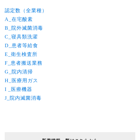
認定数（全業種）
A_在宅酸素
B_院外滅菌消毒
C_寝具類洗濯
D_患者等給食
E_衛生検査所
F_患者搬送業務
G_院内清掃
H_医療用ガス
I _医療機器
J_院内滅菌消毒