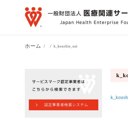
ホーム
k_koushin_nai
k_k
k_koush
認定事業者検索システム