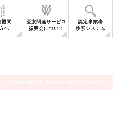
療機関
医療関連サービス
認定事業者
方へ
振興会について
検索システム
容
医療関連サービスとは
事業内容
会員・関係機関一覧
調査研究
セミナー開催
シンポジウム開催
海外調査