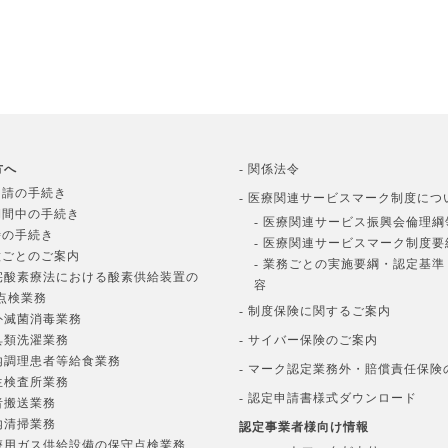
方へ
- 関係法令
申請の手続き
- 医療関連サービスマーク制度につ
期間中の手続き
- 医療関連サービス振興会倫理綱
時の手続き
- 医療関連サービスマーク制度要
種ごとのご案内
- 業務ごとの実施要綱・認定基
在宅酸素療法における酸素供給装置の
容
点検業務
- 制度保険に関するご案内
院外滅菌消毒業務
寝具類洗濯業務
- サイバー保険のご案内
院内調理患者等給食業務
- マーク認定業務外・賠償責任保険
衛生検査所業務
- 認定申請書様式ダウンロード
患者搬送業務
院内清掃業務
認定事業者様向け情報
医療用ガス供給設備の保守点検業務