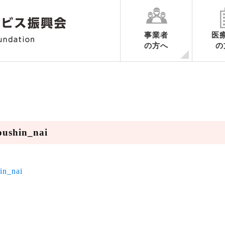
事業者
医
の方へ
の
各業務ごとのご案内
申請の手続き
認定期間中の手続き
認定の更新に関するご案内
認定申請書様式ダウンロード
業務ごとの制度要綱集・調査内
ハートマークだより
oushin_nai
in_nai