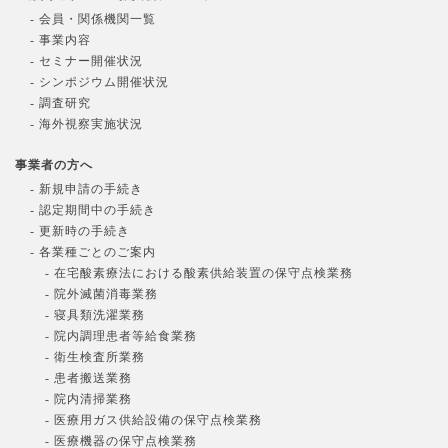
- 会員・関係機関一覧
- 事業内容
- セミナー開催状況
- シンポジウム開催状況
- 調査研究
- 海外視察実施状況
事業者の方へ
- 新規申請の手続き
- 認定期間中の手続き
- 更新時の手続き
- 各業種ごとのご案内
- 在宅酸素療法における酸素供給装置の保守点検業務
- 院外滅菌消毒業務
- 寝具類洗濯業務
- 院内調理患者等給食業務
- 衛生検査所業務
- 患者搬送業務
- 院内清掃業務
- 医療用ガス供給設備の保守点検業務
- 医療機器の保守点検業務