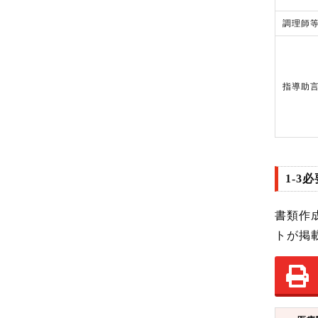
調理師
指導助
1-3
書類作
トが掲