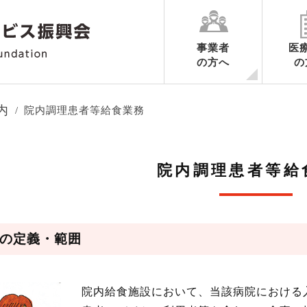
事業者
医
の方へ
の
各業務ごとのご案内
申請の手続き
認定期間中の手続き
認定の更新に関するご案内
認定申請書様式ダウンロード
業務ごとの制度要綱集・調査内
ハートマークだより
内
院内調理患者等給食業務
院内調理患者等給
の定義・範囲
院内給食施設において、当該病院における