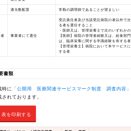
等
適当数配置
常勤の調理師であることが望ましい
受託責任者及び当該受託病院の者以外で次
る者を選任すること
・医師又は、管理栄養士で次のいずれかの
言者
事業者にて選任
【医師】病院の管理者経験又は、給食部門
は、臨床栄養に関する学識経験を有する者
【管理栄養士】病院において本サービスに
する者
必要書類
成時に
「公開用 医療関連サービスマーク制度 調査内容
載されております。
表を印刷する