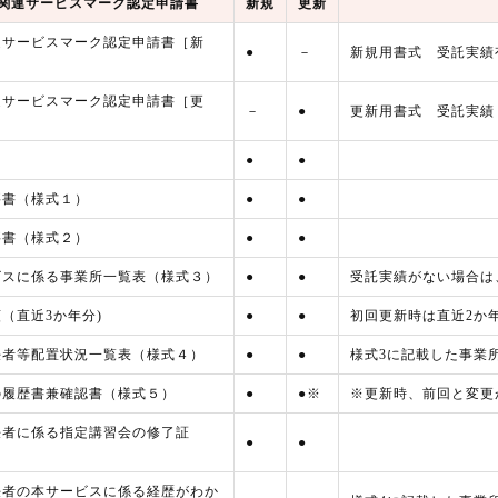
関連サービスマーク認定申請書
新規
更新
連サービスマーク認定申請書［新
●
－
新規用書式 受託実績
連サービスマーク認定申請書［更
－
●
更新用書式 受託実績
●
●
要書（様式１）
●
●
要書（様式２）
●
●
ビスに係る事業所一覧表（様式３）
●
●
受託実績がない場合は
（直近3か年分)
●
●
初回更新時は直近2か
任者等配置状況一覧表（様式４）
●
●
様式3に記載した事業
の履歴書兼確認書（様式５）
●
●※
※更新時、前回と変更
任者に係る指定講習会の修了証
●
●
任者の本サービスに係る経歴がわか