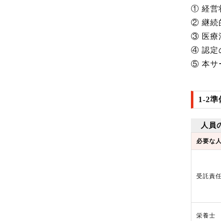
① 経
② 継
③ 医
④ 認
⑤ 本
1-2
人員
必要な
受託責
栄養士