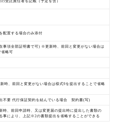
所の受託責任者を記載（予定を含）
を配置する場合のみ添付
在事項全部証明書で可) ※更新時、前回と変更がない場合は
で省略可
更新時、前回と変更がない場合は様式9を提出することで省略
出不要 代行保証契約を結んでいる場合 契約書(写)
新時、前回申請時、又は変更届の提出時に提出した書類の
る事により、上記※2の書類提出を省略することができる