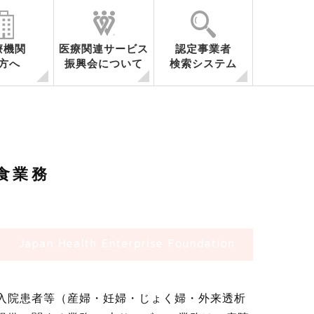
療機関
医療関連サービス
認定事業者
方へ
振興会について
検索システム
容
医療関連サービスとは
事業内容
会員・関係機関一覧
調査研究
セミナー開催
シンポジウム開催
海外調査
食業務
入院患者等（産婦・妊婦・じょく婦・外来透析