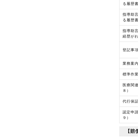
る履歴
指導助
る履歴
指導助
経歴が
登記事項
業務案
標準作
医療関
８）
代行保証
認定申
９）
【賠