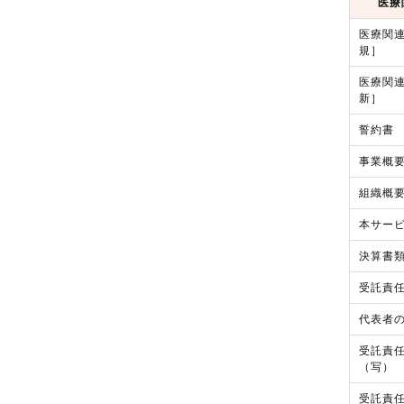
医療
医療関
規］
医療関
新］
誓約書
事業概
組織概
本サー
決算書類
受託責
代表者
受託責
（写）
受託責