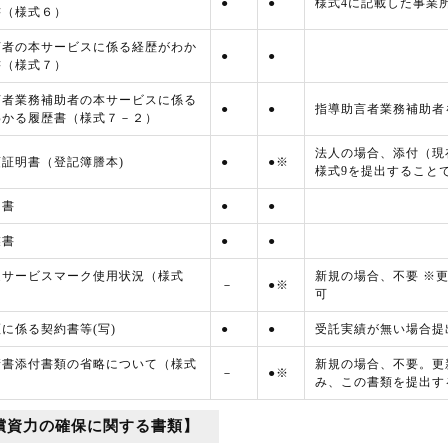
●
●
様式4に記載した事業
書（様式６）
言者の本サービスに係る経歴がわか
●
●
書（様式７）
言者業務補助者の本サービスに係る
●
●
指導助言者業務補助者
わかる履歴書（様式７－２）
法人の場合、添付（現
証明書（登記簿謄本)
●
●※
様式9を提出すること
内書
●
●
業書
●
●
連サービスマーク使用状況（様式
新規の場合、不要 ※
－
●※
可
に係る契約書等(写)
●
●
受託実績が無い場合提
請書添付書類の省略について（様式
新規の場合、不要。更
－
●※
み、この書類を提出す
償資力の確保に関する書類】