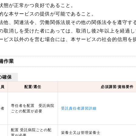
営状態が正常かつ良好であること。
続的な本サービスの提供が可能であること。
療法他、関連法令、労働関係法規その他の関係法令を遵守す
定の取消しを受けた者にあっては、取消し後2年以上を経過
サービス以外のを営む場合には、本サービスの社会的信用を
準備作業
の確保
人員
配置/選任
必須講習/資格要件
専任者を配置 受託病院
任者
受託責任者講習詳細
ごとの配置が必要
配置 受託病院ごとの配
栄養士又は管理栄養士
置が必要