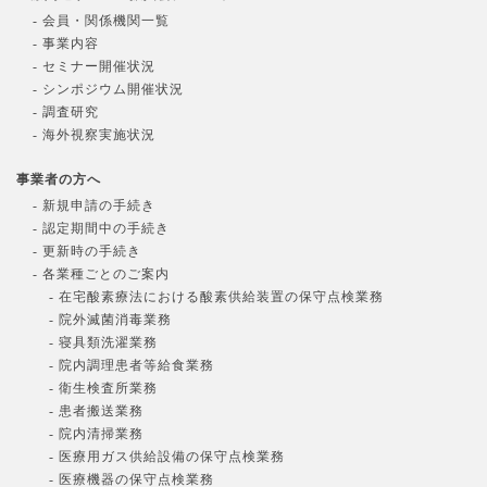
- 会員・関係機関一覧
- 事業内容
- セミナー開催状況
- シンポジウム開催状況
- 調査研究
- 海外視察実施状況
事業者の方へ
- 新規申請の手続き
- 認定期間中の手続き
- 更新時の手続き
- 各業種ごとのご案内
- 在宅酸素療法における酸素供給装置の保守点検業務
- 院外滅菌消毒業務
- 寝具類洗濯業務
- 院内調理患者等給食業務
- 衛生検査所業務
- 患者搬送業務
- 院内清掃業務
- 医療用ガス供給設備の保守点検業務
- 医療機器の保守点検業務