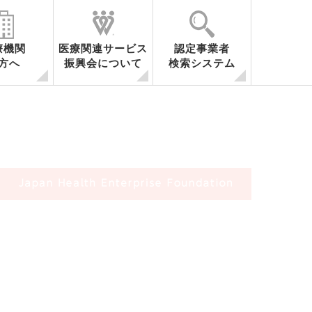
療機関
医療関連サービス
認定事業者
方へ
振興会について
検索システム
容
医療関連サービスとは
事業内容
会員・関係機関一覧
調査研究
セミナー開催
シンポジウム開催
海外調査