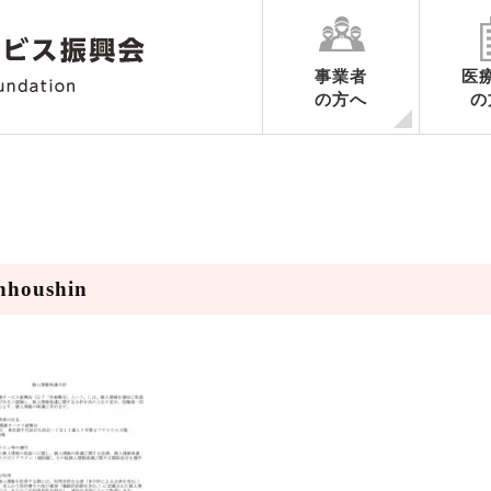
事業者
医
の方へ
の
各業務ごとのご案内
申請の手続き
認定期間中の手続き
認定の更新に関するご案内
認定申請書様式ダウンロード
業務ごとの制度要綱集・調査内
ハートマークだより
nhoushin