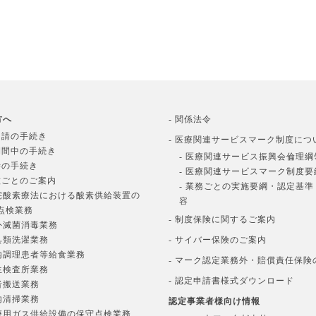
方へ
- 関係法令
申請の手続き
- 医療関連サービスマーク制度につ
期間中の手続き
- 医療関連サービス振興会倫理綱
時の手続き
- 医療関連サービスマーク制度要
種ごとのご案内
- 業務ごとの実施要綱・認定基
在宅酸素療法における酸素供給装置の
容
点検業務
- 制度保険に関するご案内
院外滅菌消毒業務
寝具類洗濯業務
- サイバー保険のご案内
院内調理患者等給食業務
- マーク認定業務外・賠償責任保険
衛生検査所業務
- 認定申請書様式ダウンロード
患者搬送業務
院内清掃業務
認定事業者様向け情報
医療用ガス供給設備の保守点検業務