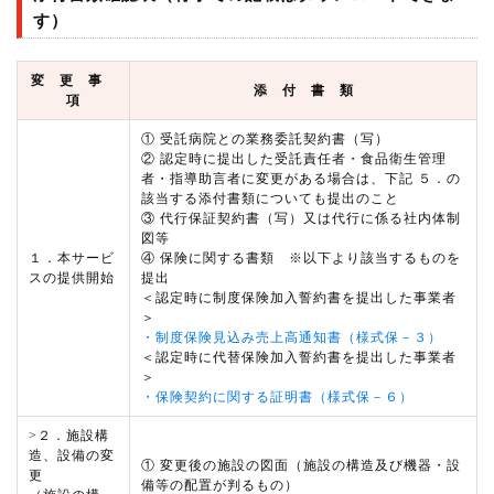
す）
変 更 事
添 付 書 類
項
① 受託病院との業務委託契約書（写）
② 認定時に提出した受託責任者・食品衛生管理
者・指導助言者に変更がある場合は、下記 ５．の
該当する添付書類についても提出のこと
③ 代行保証契約書（写）又は代行に係る社内体制
図等
１．本サービ
④ 保険に関する書類 ※以下より該当するものを
スの提供開始
提出
＜認定時に制度保険加入誓約書を提出した事業者
＞
・制度保険見込み売上高通知書（様式保－３）
＜認定時に代替保険加入誓約書を提出した事業者
＞
・保険契約に関する証明書（様式保－６）
>２．施設構
造、設備の変
① 変更後の施設の図面（施設の構造及び機器・設
更
備等の配置が判るもの）