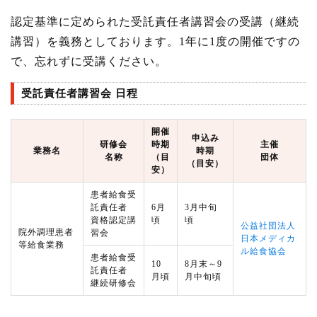
認定基準に定められた受託責任者講習会の受講（継続
講習）を義務としております。1年に1度の開催ですの
で、忘れずに受講ください。
受託責任者講習会 日程
開催
申込み
研修会
時期
主催
業務名
時期
名称
（目
団体
（目安）
安）
患者給食受
託責任者
6月
3月中旬
資格認定講
頃
頃
公益社団法人
院外調理患者
習会
日本メディカ
等給食業務
ル給食協会
患者給食受
10
8月末～9
託責任者
月頃
月中旬頃
継続研修会