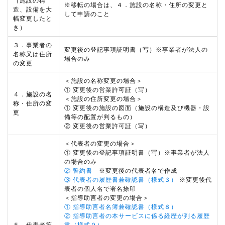
（施設の構
※移転の場合は、４．施設の名称・住所の変更と
造、設備を大
して申請のこと
幅変更したと
き）
３．事業者の
変更後の登記事項証明書（写）※事業者が法人の
名称又は住所
場合のみ
の変更
＜施設の名称変更の場合＞
① 変更後の営業許可証（写）
４．施設の名
＜施設の住所変更の場合＞
称・住所の変
① 変更後の施設の図面（施設の構造及び機器・設
更
備等の配置が判るもの）
② 変更後の営業許可証（写）
＜代表者の変更の場合＞
① 変更後の登記事項証明書（写）※事業者が法人
の場合のみ
② 誓約書
※変更後の代表者名で作成
③ 代表者の履歴書兼確認書（様式３）
※変更後代
表者の個人名で署名捺印
＜指導助言者の変更の場合＞
① 指導助言者名簿兼確認書（様式８）
② 指導助言者の本サービスに係る経歴が判る履歴
５．代表者等
書（様式９）