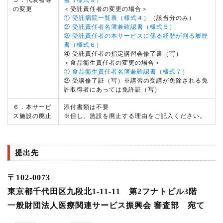
の変更
＜受託責任者の変更の場合＞
① 受託病院一覧表（様式４）
（該当分のみ）
② 受託責任者名簿兼確認書（様式５）
③ 受託責任者の本サービスに係る経歴が判る履歴
書（様式６）
④ 受託責任者の指定講習会修了書（写）
＜食品衛生責任者の変更の場合＞
① 食品衛生責任者名簿兼確認書（様式７）
② 受講修了証（写）※講習の受講が免除される免
許取得者にあっては免許証（写）
６．本サービ
添付書類は不要
ス施設の廃止
※但し、施設を廃止する理由をご記入ください。
提出先
〒102-0073
東京都千代田区九段北1-11-11 第2フナトビル3階
一般財団法人医療関連サービス振興会 審査部 宛て